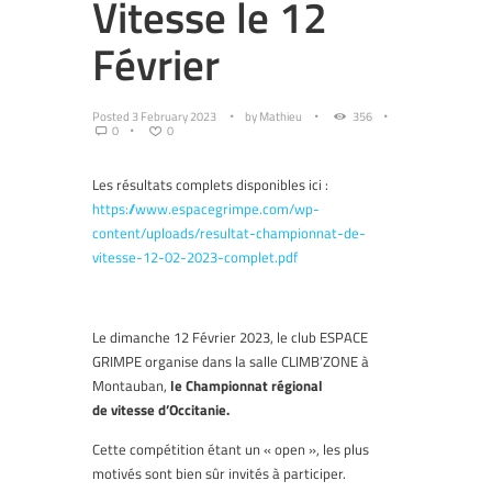
Vitesse le 12
Février
Posted
3 February 2023
by
Mathieu
356
0
0
Les résultats complets disponibles ici :
https://www.espacegrimpe.com/wp-
content/uploads/resultat-championnat-de-
vitesse-12-02-2023-complet.pdf
Le dimanche 12 Février 2023, le club ESPACE
GRIMPE organise
dans la salle CLIMB’ZONE à
Montauban,
le
Championnat régional
de
vitesse
d’Occitanie
.
Cette compétition étant un « open », les plus
motivés sont bien sûr invités à participer.