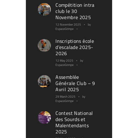
Compétition intra
club le 30
Novembre 2025
12 November 2025
by
EspaceGrimpe
Inscriptions école
d’escalade 2025-
2026
12 May 2025
by
EspaceGrimpe
Assemblée
Générale Club – 9
Avril 2025
29 March 2025
by
EspaceGrimpe
Contest National
des Sourds et
Malentendants
2025