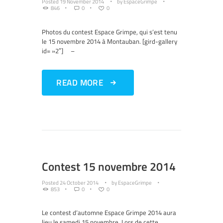
Posted
19 November 2014
by
EspaceGrimpe
846
0
0
Photos du contest Espace Grimpe, qui s’est tenu
le 15 novembre 2014 à Montauban. [gird-gallery
id= »2″] –
READ MORE
Contest 15 novembre 2014
Posted
24 October 2014
by
EspaceGrimpe
853
0
0
Le contest d’automne Espace Grimpe 2014 aura
lieu le samedi 15 novembre. Lors de cette