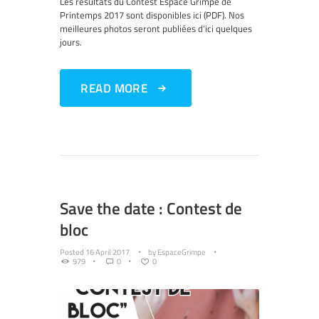
Les résultats du Contest Espace Grimpe de
Printemps 2017 sont disponibles ici (PDF). Nos
meilleures photos seront publiées d’ici quelques
jours.
READ MORE
Save the date : Contest de
bloc
Posted
16 April 2017
by
EspaceGrimpe
979
0
0