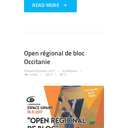
READ MORE
Open régional de bloc
Occitanie
Posted
9 October 2017
by
Mathieu
12554
0
0